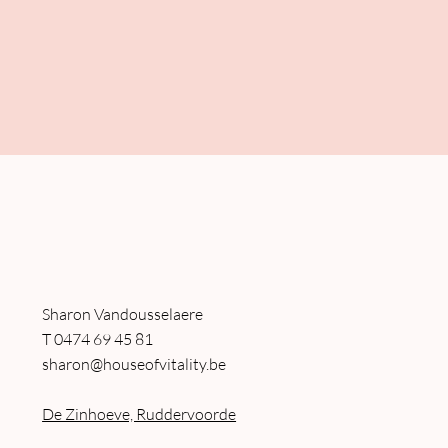
Sharon Vandousselaere
T
0474 69 45 81
sharon@houseofvitality.be
De Zinhoeve, Ruddervoorde