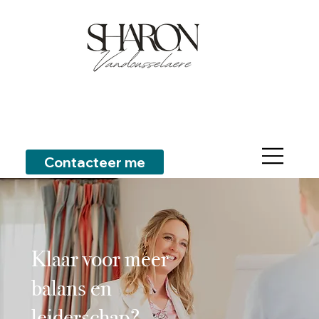
Contacteer me
Klaar voor meer
balans en
leiderschap?