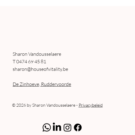
Samenvattende inzichten van meer dan 15 CEO's
over balans in hun persoonlijk leven en bedrijf
Sharon Vandousselaere
T
0474 69 45 81
sharon@houseofvitality.be
De Zinhoeve, Ruddervoorde
© 2026 by Sharon Vandousselaere -
Privacybeleid