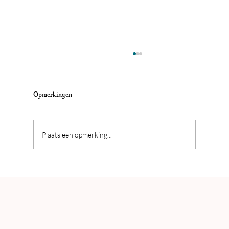
Opmerkingen
Plaats een opmerking...
Samenvattende inzichten van meer dan 15 CEO's
over balans in hun persoonlijk leven en bedrijf