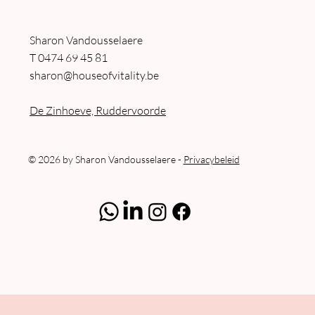
Sharon Vandousselaere
T
0474 69 45 81
sharon@houseofvitality.be
De Zinhoeve, Ruddervoorde
© 2026 by Sharon Vandousselaere -
Privacybeleid